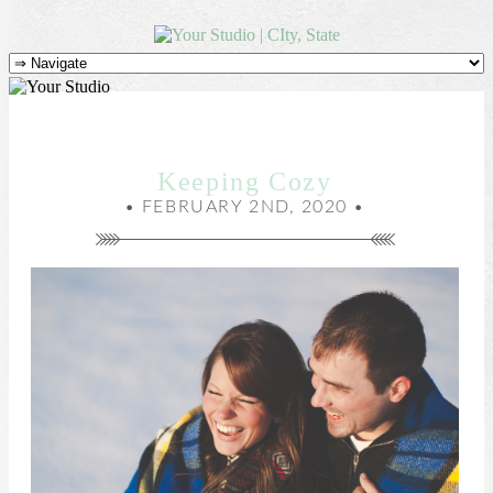
Keeping Cozy
• FEBRUARY 2ND, 2020 •