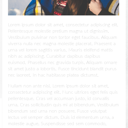
Lorem ipsum dolor sit amet, consectetur adipiscing elit.
Pellentesque molestie pretium magna ut dignissim.
Vestibulum pulvinar non tortor eget faucibus. Aliquam
viverra nulla nec magna molestie placerat. Praesent a
urna vel lorem sagittis varius. Mauris eleifend mattis
nibh ac adipiscing. Curabitur dapibus dapibus
euismod. Phasellus nec gravida turpis. Aliquam ornare
sit amet justo a lobortis. Fusce tincidunt blandit purus
nec laoreet. In hac habitasse platea dictumst.
Nullam non ante nisi. Lorem ipsum dolor sit amet,
consectetur adipiscing elit. Nunc ultrices eget felis quis
pellentesque. Cras vel accumsan justo, id convallis
urna. Cras sollicitudin quis mi at bibendum. Vestibulum
bibendum sed urna non posuere. Fusce volutpat
lectus vel semper dictum. Duis id elementum urna, a
molestie augue. Suspendisse sed sem commodo,